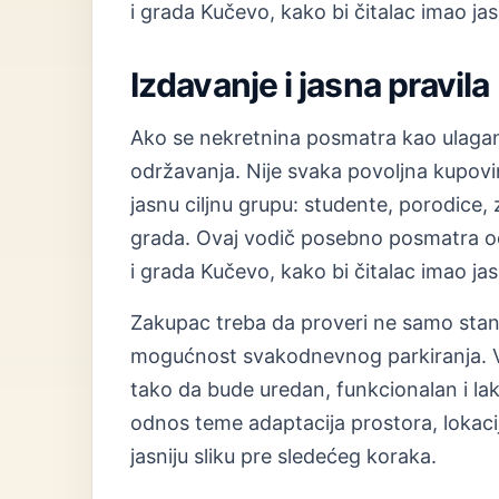
i grada Kučevo, kako bi čitalac imao jas
Izdavanje i jasna pravila
Ako se nekretnina posmatra kao ulaganje,
održavanja. Nije svaka povoljna kupovina
jasnu ciljnu grupu: studente, porodice, 
grada. Ovaj vodič posebno posmatra od
i grada Kučevo, kako bi čitalac imao jas
Zakupac treba da proveri ne samo stan, 
mogućnost svakodnevnog parkiranja. Vl
tako da bude uredan, funkcionalan i l
odnos teme adaptacija prostora, lokacij
jasniju sliku pre sledećeg koraka.