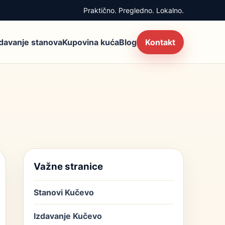
Praktično. Pregledno. Lokalno.
zdavanje stanova
Kupovina kuća
Blog
Kontakt
Važne stranice
Stanovi Kučevo
Izdavanje Kučevo