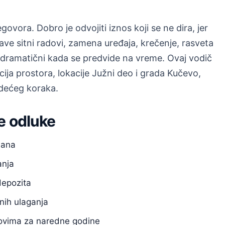
ovora. Dobro je odvojiti iznos koji se ne dira, jer
jave sitni radovi, zamena uređaja, krečenje, rasveta
u dramatični kada se predvide na vreme. Ovaj vodič
a prostora, lokacije Južni deo i grada Kučevo,
ledećeg koraka.
e odluke
dana
anja
depozita
nih ulaganja
anovima za naredne godine