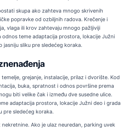
postati skupa ako zahteva mnogo skrivenih
ičke popravke od ozbiljnih radova. Krečenje i
ija, vlaga ili krov zahtevaju mnogo pažljiviji
odnos teme adaptacija prostora, lokacije Južni
 jasniju sliku pre sledećeg koraka.
iznenađenja
temelje, grejanje, instalacije, prilaz i dvorište. Kod
entacija, buka, spratnost i odnos površine prema
mogu biti velike čak i između dve susedne ulice.
e adaptacija prostora, lokacije Južni deo i grada
ku pre sledećeg koraka.
nekretnine. Ako je ulaz neuredan, parking uvek