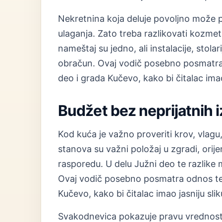
Nekretnina koja deluje povoljno može 
ulaganja. Zato treba razlikovati kozmet
nameštaj su jedno, ali instalacije, stolar
obračun. Ovaj vodič posebno posmatra 
deo i grada Kučevo, kako bi čitalac imao
Budžet bez neprijatnih 
Kod kuća je važno proveriti krov, vlagu, 
stanova su važni položaj u zgradi, orij
rasporedu. U delu Južni deo te razlike 
Ovaj vodič posebno posmatra odnos tem
Kučevo, kako bi čitalac imao jasniju sli
Svakodnevica pokazuje pravu vrednost 