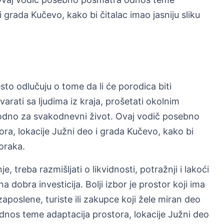
i grada Kučevo, kako bi čitalac imao jasniju sliku
sto odlučuju o tome da li će porodica biti
arati sa ljudima iz kraja, prošetati okolnim
pogodno za svakodnevni život. Ovaj vodič posebno
a, lokacije Južni deo i grada Kučevo, kako bi
koraka.
 treba razmišljati o likvidnosti, potražnji i lakoći
 dobra investicija. Bolji izbor je prostor koji ima
zaposlene, turiste ili zakupce koji žele miran deo
nos teme adaptacija prostora, lokacije Južni deo