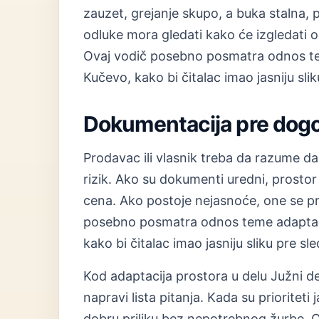
zauzet, grejanje skupo, a buka stalna, 
odluke mora gledati kako će izgledati 
Ovaj vodič posebno posmatra odnos tem
Kučevo, kako bi čitalac imao jasniju sli
Dokumentacija pre dog
Prodavac ili vlasnik treba da razume d
rizik. Ako su dokumenti uredni, prostor 
cena. Ako postoje nejasnoće, one se p
posebno posmatra odnos teme adaptacij
kako bi čitalac imao jasniju sliku pre s
Kod adaptacija prostora u delu Južni d
napravi lista pitanja. Kada su prioriteti 
dobru priliku bez nepotrebnog žurbe.