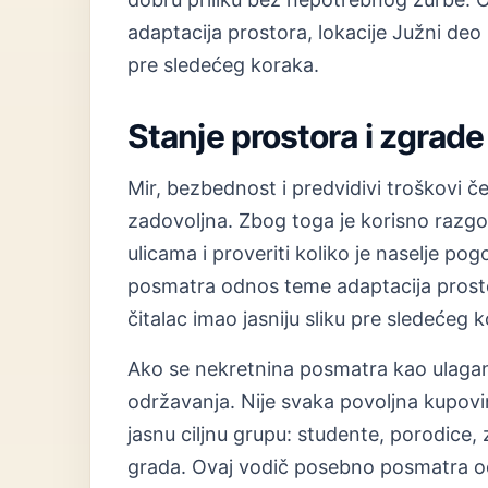
adaptacija prostora, lokacije Južni deo 
pre sledećeg koraka.
Stanje prostora i zgrade
Mir, bezbednost i predvidivi troškovi če
zadovoljna. Zbog toga je korisno razgov
ulicama i proveriti koliko je naselje 
posmatra odnos teme adaptacija prostor
čitalac imao jasniju sliku pre sledećeg 
Ako se nekretnina posmatra kao ulaganje,
održavanja. Nije svaka povoljna kupovina
jasnu ciljnu grupu: studente, porodice, 
grada. Ovaj vodič posebno posmatra od