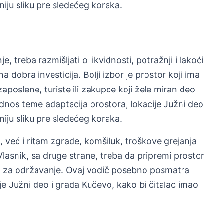
niju sliku pre sledećeg koraka.
 treba razmišljati o likvidnosti, potražnji i lakoći
 dobra investicija. Bolji izbor je prostor koji ima
zaposlene, turiste ili zakupce koji žele miran deo
nos teme adaptacija prostora, lokacije Južni deo
niju sliku pre sledećeg koraka.
već i ritam zgrade, komšiluk, troškove grejanja i
asnik, sa druge strane, treba da pripremi prostor
ak za održavanje. Ovaj vodič posebno posmatra
e Južni deo i grada Kučevo, kako bi čitalac imao