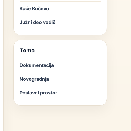
Kuće Kučevo
Južni deo vodič
Teme
Dokumentacija
Novogradnja
Poslovni prostor