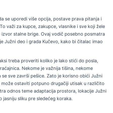
da se uporedi više opcija, postave prava pitanja i
To važi za kupce, zakupce, vlasnike i sve koji žele
 izvor stalne brige. Ovaj vodič posebno posmatra
e Južni deo i grada Kučevo, kako bi čitalac imao
si treba proveriti koliko je lako stići do posla,
braćajnica. Nekome je važnija tišina, nekome
e sve završi pešice. Zato je korisno obići Južni
j može ostaviti potpuno drugačiji utisak u različito
a odnos teme adaptacija prostora, lokacije Južni
 jasniju sliku pre sledećeg koraka.