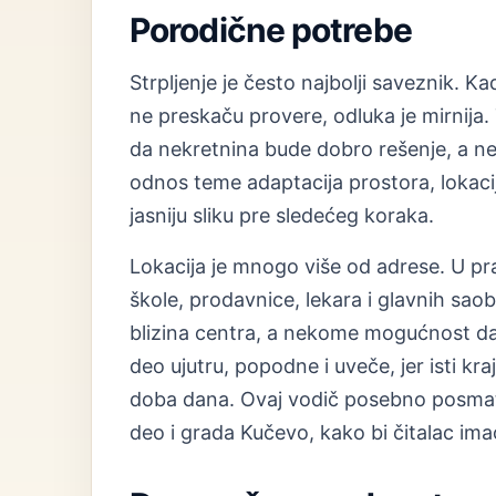
Porodične potrebe
Strpljenje je često najbolji saveznik. Ka
ne preskaču provere, odluka je mirnija. 
da nekretnina bude dobro rešenje, a ne
odnos teme adaptacija prostora, lokacij
jasniju sliku pre sledećeg koraka.
Lokacija je mnogo više od adrese. U prak
škole, prodavnice, lekara i glavnih sao
blizina centra, a nekome mogućnost da s
deo ujutru, popodne i uveče, jer isti kra
doba dana. Ovaj vodič posebno posmatr
deo i grada Kučevo, kako bi čitalac imao