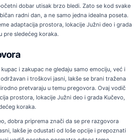
početni dobar utisak brzo bledi. Zato se kod svake
običan radni dan, a ne samo jedna idealna poseta.
e adaptacija prostora, lokacije Južni deo i grada
ku pre sledećeg koraka.
ovora
a kupac i zakupac ne gledaju samo emociju, već i
održavan i troškovi jasni, lakše se brani tražena
rirodno pretvaraju u temu pregovora. Ovaj vodič
a prostora, lokacije Južni deo i grada Kučevo,
ledećeg koraka.
eo, dobra priprema znači da se pre razgovora
jasni, lakše je odustati od loše opcije i prepoznati
 Ovaj vodič posebno posmatra odnos teme