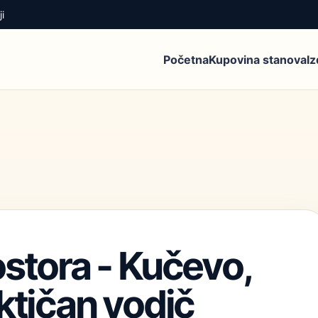
i
Početna
Kupovina stanova
I
stora - Kučevo,
ktičan vodič