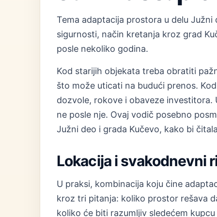
Tema adaptacija prostora u delu Južni 
sigurnosti, način kretanja kroz grad K
posle nekoliko godina.
Kod starijih objekata treba obratiti paž
što može uticati na budući prenos. Kod 
dozvole, rokove i obaveze investitora. U
ne posle nje. Ovaj vodič posebno posma
Južni deo i grada Kučevo, kako bi čitala
Lokacija i svakodnevni 
U praksi, kombinacija koju čine adaptac
kroz tri pitanja: koliko prostor rešava
koliko će biti razumljiv sledećem kupcu