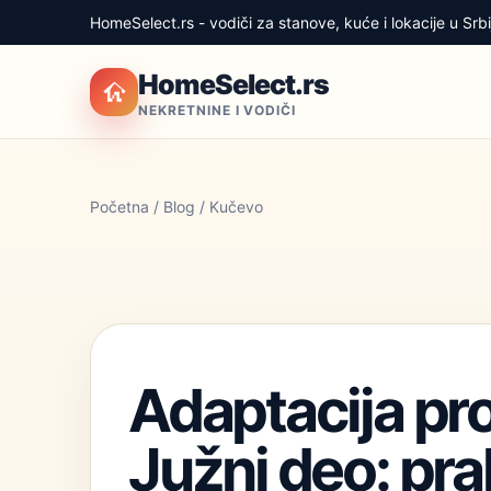
HomeSelect.rs - vodiči za stanove, kuće i lokacije u Srbij
HomeSelect.rs
NEKRETNINE I VODIČI
Početna
/
Blog
/ Kučevo
Adaptacija pro
Južni deo: pra