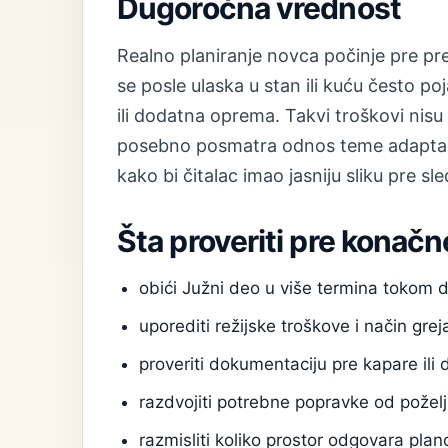
Dugoročna vrednost
Realno planiranje novca počinje pre preg
se posle ulaska u stan ili kuću često po
ili dodatna oprema. Takvi troškovi nis
posebno posmatra odnos teme adaptacij
kako bi čitalac imao jasniju sliku pre s
Šta proveriti pre konačn
obići Južni deo u više termina tokom 
uporediti režijske troškove i način grej
proveriti dokumentaciju pre kapare ili 
razdvojiti potrebne popravke od poželj
razmisliti koliko prostor odgovara pl