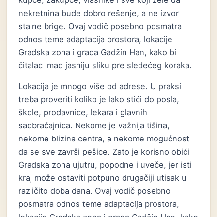
kupce, zakupce, vlasnike i sve koji žele da
nekretnina bude dobro rešenje, a ne izvor
stalne brige. Ovaj vodič posebno posmatra
odnos teme adaptacija prostora, lokacije
Gradska zona i grada Gadžin Han, kako bi
čitalac imao jasniju sliku pre sledećeg koraka.
Lokacija je mnogo više od adrese. U praksi
treba proveriti koliko je lako stići do posla,
škole, prodavnice, lekara i glavnih
saobraćajnica. Nekome je važnija tišina,
nekome blizina centra, a nekome mogućnost
da se sve završi pešice. Zato je korisno obići
Gradska zona ujutru, popodne i uveče, jer isti
kraj može ostaviti potpuno drugačiji utisak u
različito doba dana. Ovaj vodič posebno
posmatra odnos teme adaptacija prostora,