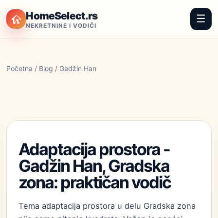
HomeSelect.rs
☰
NEKRETNINE I VODIČI
Početna
/
Blog
/ Gadžin Han
Adaptacija prostora -
Gadžin Han, Gradska
zona: praktičan vodič
Tema adaptacija prostora u delu Gradska zona