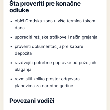
Šta proveriti pre konačne
odluke
obići Gradska zona u više termina tokom
dana
uporediti režijske troškove i način grejanja
proveriti dokumentaciju pre kapare ili
depozita
razdvojiti potrebne popravke od poželjnih
ulaganja
razmisliti koliko prostor odgovara
planovima za naredne godine
Povezani vodiči