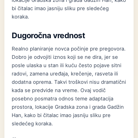
lokacije Gradska zona i grada Gadžin Han, kako
bi čitalac imao jasniju sliku pre sledećeg
koraka.
Dugoročna vrednost
Realno planiranje novca počinje pre pregovora.
Dobro je odvojiti iznos koji se ne dira, jer se
posle ulaska u stan ili kuću često pojave sitni
radovi, zamena uređaja, krečenje, rasveta ili
dodatna oprema. Takvi troškovi nisu dramatični
kada se predvide na vreme. Ovaj vodič
posebno posmatra odnos teme adaptacija
prostora, lokacije Gradska zona i grada Gadžin
Han, kako bi čitalac imao jasniju sliku pre
sledećeg koraka.