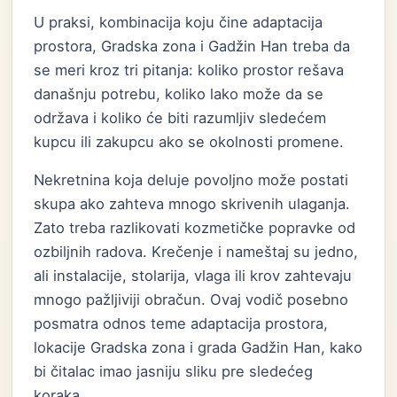
U praksi, kombinacija koju čine adaptacija
prostora, Gradska zona i Gadžin Han treba da
se meri kroz tri pitanja: koliko prostor rešava
današnju potrebu, koliko lako može da se
održava i koliko će biti razumljiv sledećem
kupcu ili zakupcu ako se okolnosti promene.
Nekretnina koja deluje povoljno može postati
skupa ako zahteva mnogo skrivenih ulaganja.
Zato treba razlikovati kozmetičke popravke od
ozbiljnih radova. Krečenje i nameštaj su jedno,
ali instalacije, stolarija, vlaga ili krov zahtevaju
mnogo pažljiviji obračun. Ovaj vodič posebno
posmatra odnos teme adaptacija prostora,
lokacije Gradska zona i grada Gadžin Han, kako
bi čitalac imao jasniju sliku pre sledećeg
koraka.