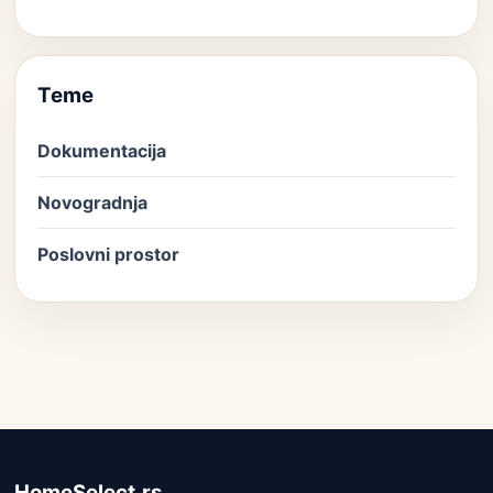
Teme
Dokumentacija
Novogradnja
Poslovni prostor
HomeSelect.rs