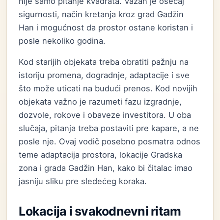
nije samo pitanje kvadrata. Važan je osećaj
sigurnosti, način kretanja kroz grad Gadžin
Han i mogućnost da prostor ostane koristan i
posle nekoliko godina.
Kod starijih objekata treba obratiti pažnju na
istoriju promena, dogradnje, adaptacije i sve
što može uticati na budući prenos. Kod novijih
objekata važno je razumeti fazu izgradnje,
dozvole, rokove i obaveze investitora. U oba
slučaja, pitanja treba postaviti pre kapare, a ne
posle nje. Ovaj vodič posebno posmatra odnos
teme adaptacija prostora, lokacije Gradska
zona i grada Gadžin Han, kako bi čitalac imao
jasniju sliku pre sledećeg koraka.
Lokacija i svakodnevni ritam