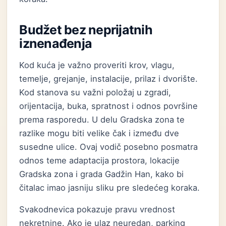
Budžet bez neprijatnih
iznenađenja
Kod kuća je važno proveriti krov, vlagu,
temelje, grejanje, instalacije, prilaz i dvorište.
Kod stanova su važni položaj u zgradi,
orijentacija, buka, spratnost i odnos površine
prema rasporedu. U delu Gradska zona te
razlike mogu biti velike čak i između dve
susedne ulice. Ovaj vodič posebno posmatra
odnos teme adaptacija prostora, lokacije
Gradska zona i grada Gadžin Han, kako bi
čitalac imao jasniju sliku pre sledećeg koraka.
Svakodnevica pokazuje pravu vrednost
nekretnine. Ako je ulaz neuredan, parking