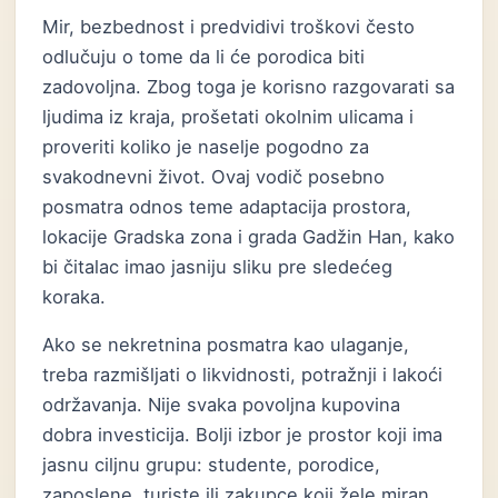
Mir, bezbednost i predvidivi troškovi često
odlučuju o tome da li će porodica biti
zadovoljna. Zbog toga je korisno razgovarati sa
ljudima iz kraja, prošetati okolnim ulicama i
proveriti koliko je naselje pogodno za
svakodnevni život. Ovaj vodič posebno
posmatra odnos teme adaptacija prostora,
lokacije Gradska zona i grada Gadžin Han, kako
bi čitalac imao jasniju sliku pre sledećeg
koraka.
Ako se nekretnina posmatra kao ulaganje,
treba razmišljati o likvidnosti, potražnji i lakoći
održavanja. Nije svaka povoljna kupovina
dobra investicija. Bolji izbor je prostor koji ima
jasnu ciljnu grupu: studente, porodice,
zaposlene, turiste ili zakupce koji žele miran