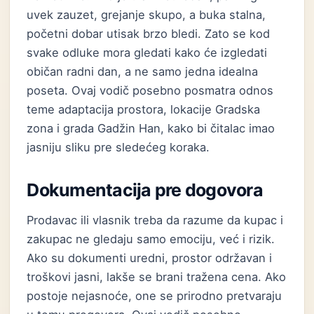
uvek zauzet, grejanje skupo, a buka stalna,
početni dobar utisak brzo bledi. Zato se kod
svake odluke mora gledati kako će izgledati
običan radni dan, a ne samo jedna idealna
poseta. Ovaj vodič posebno posmatra odnos
teme adaptacija prostora, lokacije Gradska
zona i grada Gadžin Han, kako bi čitalac imao
jasniju sliku pre sledećeg koraka.
Dokumentacija pre dogovora
Prodavac ili vlasnik treba da razume da kupac i
zakupac ne gledaju samo emociju, već i rizik.
Ako su dokumenti uredni, prostor održavan i
troškovi jasni, lakše se brani tražena cena. Ako
postoje nejasnoće, one se prirodno pretvaraju