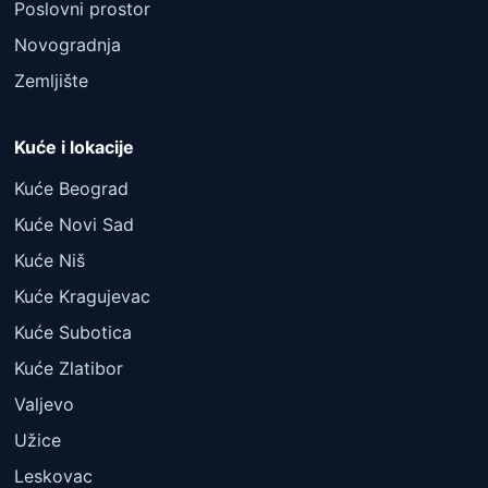
Poslovni prostor
Novogradnja
Zemljište
Kuće i lokacije
Kuće Beograd
Kuće Novi Sad
Kuće Niš
Kuće Kragujevac
Kuće Subotica
Kuće Zlatibor
Valjevo
Užice
Leskovac