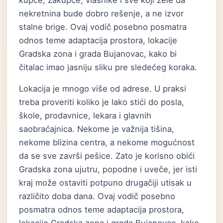
kupce, zakupce, vlasnike i sve koji žele da
nekretnina bude dobro rešenje, a ne izvor
stalne brige. Ovaj vodič posebno posmatra
odnos teme adaptacija prostora, lokacije
Gradska zona i grada Bujanovac, kako bi
čitalac imao jasniju sliku pre sledećeg koraka.
Lokacija je mnogo više od adrese. U praksi
treba proveriti koliko je lako stići do posla,
škole, prodavnice, lekara i glavnih
saobraćajnica. Nekome je važnija tišina,
nekome blizina centra, a nekome mogućnost
da se sve završi pešice. Zato je korisno obići
Gradska zona ujutru, popodne i uveče, jer isti
kraj može ostaviti potpuno drugačiji utisak u
različito doba dana. Ovaj vodič posebno
posmatra odnos teme adaptacija prostora,