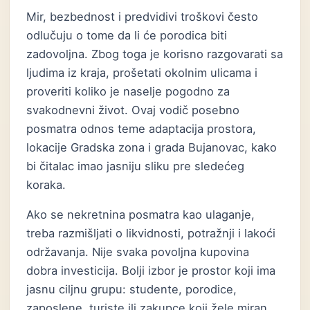
Mir, bezbednost i predvidivi troškovi često
odlučuju o tome da li će porodica biti
zadovoljna. Zbog toga je korisno razgovarati sa
ljudima iz kraja, prošetati okolnim ulicama i
proveriti koliko je naselje pogodno za
svakodnevni život. Ovaj vodič posebno
posmatra odnos teme adaptacija prostora,
lokacije Gradska zona i grada Bujanovac, kako
bi čitalac imao jasniju sliku pre sledećeg
koraka.
Ako se nekretnina posmatra kao ulaganje,
treba razmišljati o likvidnosti, potražnji i lakoći
održavanja. Nije svaka povoljna kupovina
dobra investicija. Bolji izbor je prostor koji ima
jasnu ciljnu grupu: studente, porodice,
zaposlene, turiste ili zakupce koji žele miran