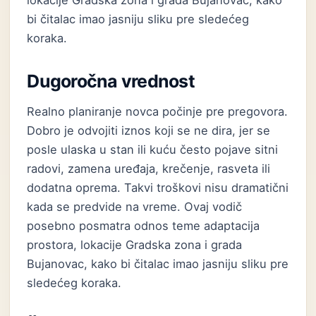
lokacije Gradska zona i grada Bujanovac, kako
bi čitalac imao jasniju sliku pre sledećeg
koraka.
Dugoročna vrednost
Realno planiranje novca počinje pre pregovora.
Dobro je odvojiti iznos koji se ne dira, jer se
posle ulaska u stan ili kuću često pojave sitni
radovi, zamena uređaja, krečenje, rasveta ili
dodatna oprema. Takvi troškovi nisu dramatični
kada se predvide na vreme. Ovaj vodič
posebno posmatra odnos teme adaptacija
prostora, lokacije Gradska zona i grada
Bujanovac, kako bi čitalac imao jasniju sliku pre
sledećeg koraka.