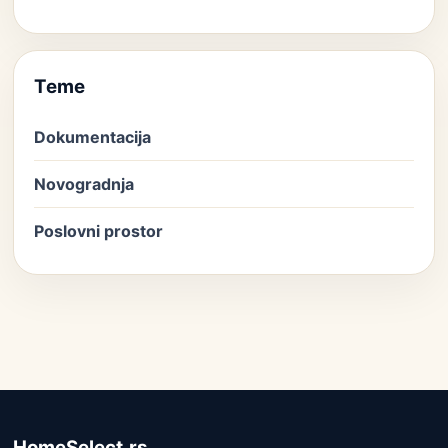
Teme
Dokumentacija
Novogradnja
Poslovni prostor
HomeSelect.rs