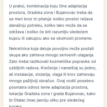
U praksi, kombinacija koju čine adaptacija
prostora, Gradska zona i Bujanovac treba da
se meri kroz tri pitanja: koliko prostor rešava
današnju potrebu, koliko lako može da se
održava i koliko će biti razumljiv sledećem
kupcu ili zakupcu ako se okolnosti promene.
Nekretnina koja deluje povoljno može postati
skupa ako zahteva mnogo skrivenih ulaganja.
Zato treba razlikovati kozmetičke popravke od
ozbiljnih radova. Krečenje i nameštaj su jedno,
ali instalacije, stolarija, vlaga ili krov zahtevaju
mnogo pažljiviji obračun. Ovaj vodič posebno
posmatra odnos teme adaptacija prostora,
lokacije Gradska zona i grada Bujanovac, kako
bi čitalac imao jasniju sliku pre sledećeg
koraka.