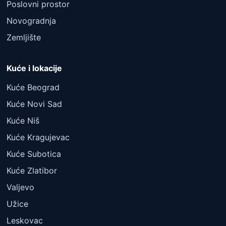
Poslovni prostor
Novogradnja
Zemljište
Kuće i lokacije
Kuće Beograd
Kuće Novi Sad
Kuće Niš
Kuće Kragujevac
Kuće Subotica
Kuće Zlatibor
Valjevo
Užice
Leskovac