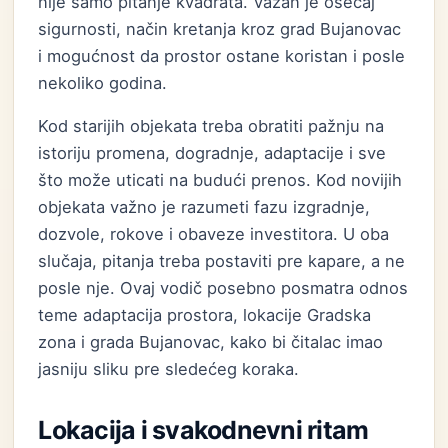
nije samo pitanje kvadrata. Važan je osećaj
sigurnosti, način kretanja kroz grad Bujanovac
i mogućnost da prostor ostane koristan i posle
nekoliko godina.
Kod starijih objekata treba obratiti pažnju na
istoriju promena, dogradnje, adaptacije i sve
što može uticati na budući prenos. Kod novijih
objekata važno je razumeti fazu izgradnje,
dozvole, rokove i obaveze investitora. U oba
slučaja, pitanja treba postaviti pre kapare, a ne
posle nje. Ovaj vodič posebno posmatra odnos
teme adaptacija prostora, lokacije Gradska
zona i grada Bujanovac, kako bi čitalac imao
jasniju sliku pre sledećeg koraka.
Lokacija i svakodnevni ritam