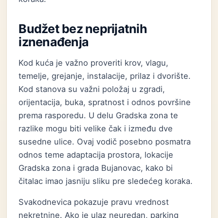
Budžet bez neprijatnih
iznenađenja
Kod kuća je važno proveriti krov, vlagu,
temelje, grejanje, instalacije, prilaz i dvorište.
Kod stanova su važni položaj u zgradi,
orijentacija, buka, spratnost i odnos površine
prema rasporedu. U delu Gradska zona te
razlike mogu biti velike čak i između dve
susedne ulice. Ovaj vodič posebno posmatra
odnos teme adaptacija prostora, lokacije
Gradska zona i grada Bujanovac, kako bi
čitalac imao jasniju sliku pre sledećeg koraka.
Svakodnevica pokazuje pravu vrednost
nekretnine. Ako je ulaz neuredan, parking