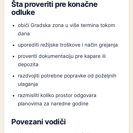
Šta proveriti pre konačne
odluke
obići Gradska zona u više termina tokom
dana
uporediti režijske troškove i način grejanja
proveriti dokumentaciju pre kapare ili
depozita
razdvojiti potrebne popravke od poželjnih
ulaganja
razmisliti koliko prostor odgovara
planovima za naredne godine
Povezani vodiči