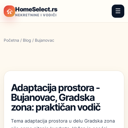
HomeSelect.rs
☰
NEKRETNINE I VODIČI
Početna
/
Blog
/ Bujanovac
Adaptacija prostora -
Bujanovac, Gradska
zona: praktičan vodič
Tema adaptacija prostora u delu Gradska zona